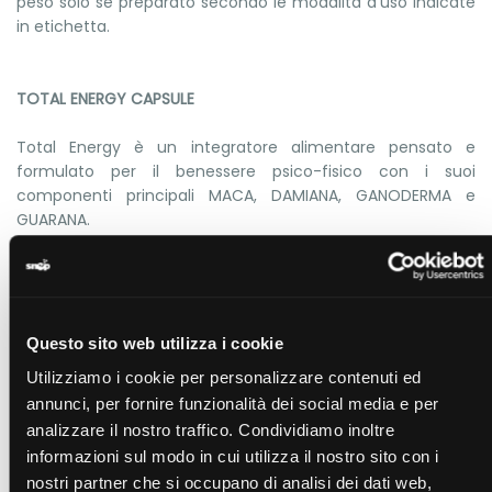
peso solo se preparato secondo le modalità d’uso indicate
in etichetta.
TOTAL ENERGY CAPSULE
Total Energy è un integratore alimentare pensato e
formulato per il benessere psico-fisico con i suoi
componenti principali MACA, DAMIANA, GANODERMA e
GUARANA.
La Maca è una pianta originaria delle Ande e la sua radice è
ricca in carboidrati, proteine, calcio, ferro, selenio e zinco
ed ha un notevole valenza nutrizionale, si utilizza per le sue
proprietà adattogene, immunostimolanti e afrodisiache.
La Damiana è una pianta tradizionalmente utilizzata come
Questo sito web utilizza i cookie
tonico e stimolante neuromuscolare e come afrodisiaco.
Utilizziamo i cookie per personalizzare contenuti ed
I componenti attivi sono oli essenziali, glicosidi, resine, acidi
annunci, per fornire funzionalità dei social media e per
grassi, tannini e polisaccaridi.
analizzare il nostro traffico. Condividiamo inoltre
L’azione tonico stimolante può essere d’aiuto in caso di
informazioni sul modo in cui utilizza il nostro sito con i
affaticamento fisico e psichico, stress ed ansia.
nostri partner che si occupano di analisi dei dati web,
Il Ganoderma può essere d’aiuto nella prevenzione delle