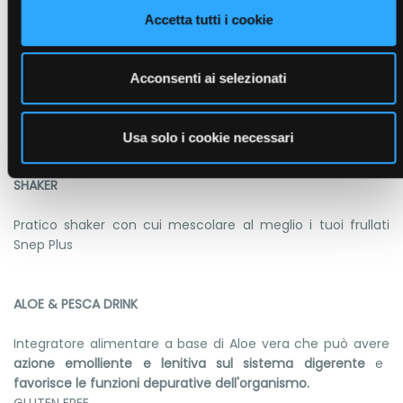
Accetta tutti i cookie
Cassia nomame
: supporta il metabolismo dei trigliceridi e
del colesterolo. Contribuisce all'equilibrio del peso corporeo.
Gymnema Sylvestre
: favorisce il metabolismo dei
Acconsenti ai selezionati
carboidrati e dei lipidi e il controllo del senso di fame.
Cromo
: contribuisce al mantenimento di livelli normali di
glucosio nel sangue.
Usa solo i cookie necessari
SHAKER
Pratico shaker con cui mescolare al meglio i tuoi frullati
Snep Plus
ALOE & PESCA DRINK
Integratore alimentare a base di Aloe vera che può avere
azione emolliente e lenitiva sul sistema digerente
e
favorisce le funzioni depurative dell'organismo.