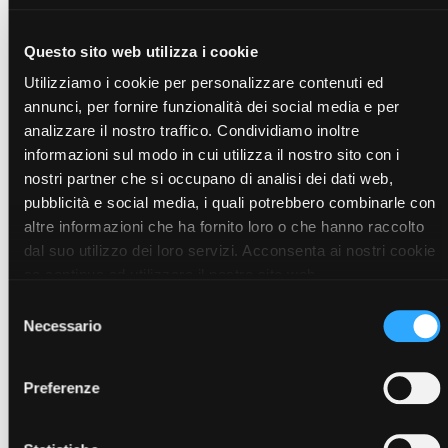
per una colazione completa, per un pranzo veloce o per
una cena nutriente, Snep PLUS è studiato per garantire una
quantità equilibrata di nutrienti mantenendo sotto
Questo sito web utilizza i cookie
controllo le calorie.
Utilizziamo i cookie per personalizzare contenuti ed
Scegli i tuoi preferiti tra tante varietà di gusti e versioni:
annunci, per fornire funzionalità dei social media e per
Formula classica
analizzare il nostro traffico. Condividiamo inoltre
· Plus Vaniglia
· Plus Cappuccino
informazioni sul modo in cui utilizza il nostro sito con i
· Plus Crema e Biscotto
nostri partner che si occupano di analisi dei dati web,
· Plus Passion fruit
pubblicità e social media, i quali potrebbero combinarle con
· Plus Gogi e Acai
altre informazioni che ha fornito loro o che hanno raccolto
Formule Vegan
dal suo utilizzo dei loro servizi. Acconsenta ai nostri cookie
· Vegan Plus Cacao
se continua ad utilizzare il nostro sito web.
· Vegan Plus Cocco (senza soia)
Selezione
· Vegan Plus Ananas (senza soia)
Necessario
del
· Vegan Plus Cocco-Z (senza soia, senza zuccheri
aggiunti)
consenso
· Vegan Plus Cacao-Z (senza zuccheri aggiunti)
Preferenze
· Salti Plus Funghi (Formula salata)
· Plus Vegan Mix (Formula salata)
L’attenzione e la cura che rivolgiamo all’ambiente in cui