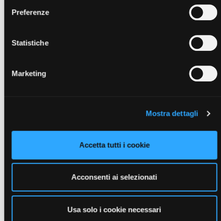
voluminizzare le zone del corpo dove c’è stata una perdita
di tono.
Preferenze
Statistiche
Visualizza articoli della stessa
categoria
Marketing
Mostra dettagli
Accetta tutti i cookie
Acconsenti ai selezionati
Usa solo i cookie necessari