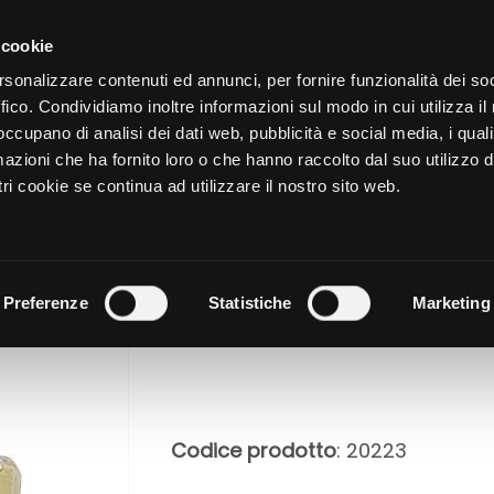
CATALOGO
SHOP
AZIENDA
 cookie
rsonalizzare contenuti ed annunci, per fornire funzionalità dei so
ffico. Condividiamo inoltre informazioni sul modo in cui utilizza il 
NUTRIZIONE
CURA DELL
 occupano di analisi dei dati web, pubblicità e social media, i qual
azioni che ha fornito loro o che hanno raccolto dal suo utilizzo d
ri cookie se continua ad utilizzare il nostro sito web.
223 - ISPI
NOTE DI C
Preferenze
Statistiche
Marketing
Codice prodotto
: 20223