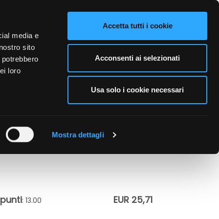
VIDEO
CONTATTI
NAZIONE VENDITA
LINGUE
Accetta tutti i cookie
cial media e
nostro sito
A PERSONA
CURA DELL'AMBIENTE
BUSINESS
Acconsenti ai selezionati
i potrebbero
ei loro
Usa solo i cookie necessari
RATO SULLE
HLOÈ
Mostra dettagli
punti
EUR 25,71
: 13.00