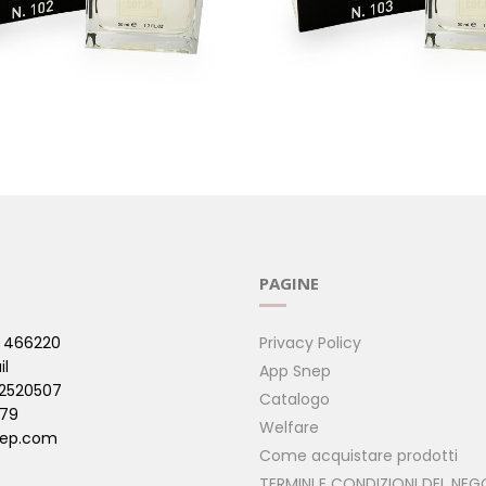
PIRATO SULLE NOTE DI
103 - ISPIRATO SULLE NOT
MILLION
PIRATI )
( PROFUMI ISPIRATI )
PAGINE
 466220
Privacy Policy
il
App Snep
42520507
Catalogo
479
Welfare
ep.com
Come acquistare prodotti
TERMINI E CONDIZIONI DEL NEG