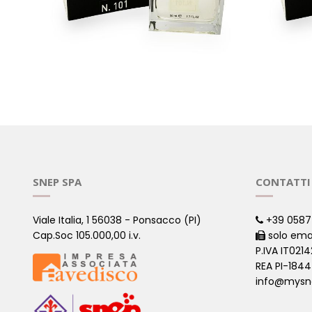
101 - ISPIRATO SULLE NOTE DI
102 - IS
AVENTUS
INVICTUS
( PROFUMI ISPIRATI )
( PROFUMI IS
SNEP SPA
CONTATTI
Viale Italia, 1 56038 - Ponsacco (PI)
+39 0587
Cap.Soc 105.000,00 i.v.
solo ema
P.IVA IT021
REA PI-184
info@mysn