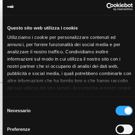
Descrizione
Cosa c'è dentro
Questo sito web utilizza i cookie
Come si usa
Utilizziamo i cookie per personalizzare contenuti ed
annunci, per fornire funzionalità dei social media e per
Avvertenze
analizzare il nostro traffico. Condividiamo inoltre
informazioni sul modo in cui utilizza il nostro sito con i
Certificazioni
nostri partner che si occupano di analisi dei dati web,
pubblicità e social media, i quali potrebbero combinarle con
Scheda Tecnica
altre informazioni che ha fornito loro o che hanno raccolto
dal suo utilizzo dei loro servizi. Acconsenta ai nostri cookie
se continua ad utilizzare il nostro sito web.
Pasto per un’alimentazione mirante al
controllo del peso
.
Snep Crockis è un prodotto sostitutivo del pasto che
Selezione
fornisce un
apporto equilibrato di proteine, vitamine e
Necessario
del
minerali.
consenso
Preferenze