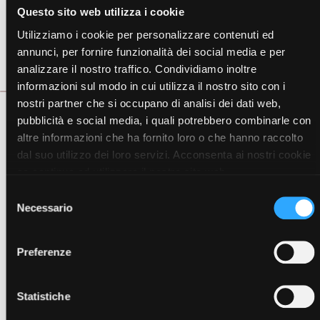
Cosa c'è dentro
Questo sito web utilizza i cookie
Utilizziamo i cookie per personalizzare contenuti ed
Come si usa
annunci, per fornire funzionalità dei social media e per
analizzare il nostro traffico. Condividiamo inoltre
Scheda Tecnica
informazioni sul modo in cui utilizza il nostro sito con i
nostri partner che si occupano di analisi dei dati web,
pubblicità e social media, i quali potrebbero combinarle con
Ispirato sulle note di Gucci Guilty.
altre informazioni che ha fornito loro o che hanno raccolto
Note di testa: mandarino, bergamotto, pepe rosa.
dal suo utilizzo dei loro servizi. Acconsenta ai nostri cookie
Note di cuore: pesca, ribes, geranio, gelsomino, lillà.
Note di base: ambra, vaniglia, muschio bianco, patchouli.
se continua ad utilizzare il nostro sito web.
Selezione
Necessario
del
consenso
Visualizza articoli della stessa
Preferenze
categoria
Statistiche