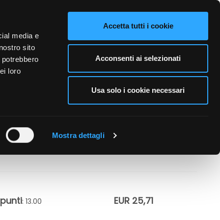
VIDEO
CONTATTI
NAZIONE VENDITA
LINGUE
Accetta tutti i cookie
cial media e
nostro sito
A PERSONA
CURA DELL'AMBIENTE
BUSINESS
Acconsenti ai selezionati
i potrebbero
ei loro
Usa solo i cookie necessari
RATO SULLE
OMA
Mostra dettagli
punti
EUR 25,71
: 13.00