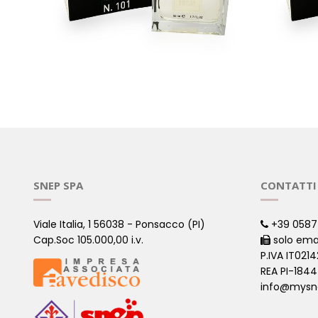
101 - ISPIRATO SULLE NOTE DI
102 - IS
AVENTUS
INVICTUS
( PROFUMI ISPIRATI )
( PROFUMI IS
SNEP SPA
CONTATTI
Viale Italia, 1 56038 - Ponsacco (PI)
+39 0587
Cap.Soc 105.000,00 i.v.
solo ema
P.IVA IT021
REA PI-184
info@mysn