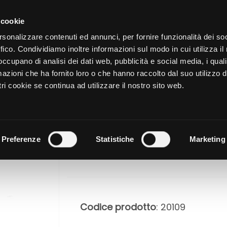
CATALOGO
SHOP
AZIENDA
 cookie
rsonalizzare contenuti ed annunci, per fornire funzionalità dei so
ffico. Condividiamo inoltre informazioni sul modo in cui utilizza il 
NUTRIZIONE
CURA DELL
 occupano di analisi dei dati web, pubblicità e social media, i qual
azioni che ha fornito loro o che hanno raccolto dal suo utilizzo d
ri cookie se continua ad utilizzare il nostro sito web.
109 - ISPI
NOTE DI R
Preferenze
Statistiche
Marketing
Codice prodotto
: 20109