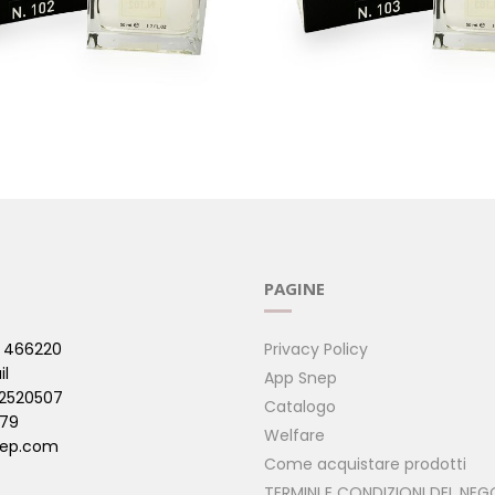
PIRATO SULLE NOTE DI
103 - ISPIRATO SULLE NOT
MILLION
PIRATI )
( PROFUMI ISPIRATI )
PAGINE
 466220
Privacy Policy
il
App Snep
42520507
Catalogo
479
Welfare
ep.com
Come acquistare prodotti
TERMINI E CONDIZIONI DEL NEG