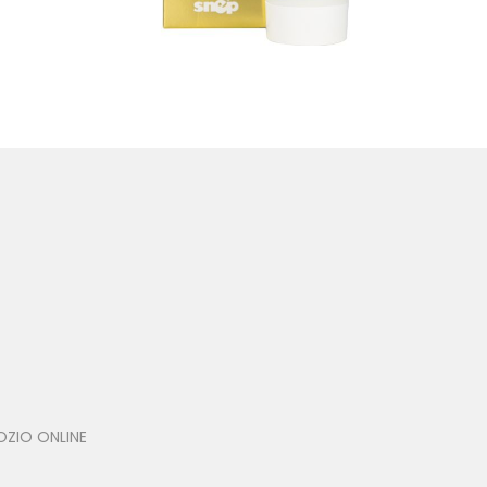
UTRO -
MASCHERA ORO PEEL OFF - GOLD
MASK
( ALTRI PRODOTTI - VISO )
OZIO ONLINE