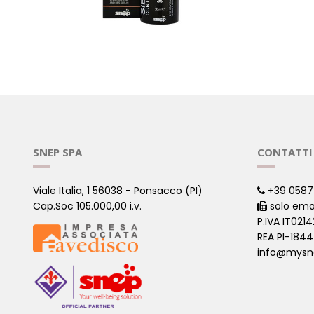
SIERO - CONTORNO OCCHI E
CREMA VI
LABBRA
PROTEZI
( ALTRI PRODOTTI - VISO )
( ALTRI PROD
SNEP SPA
CONTATTI
Viale Italia, 1 56038 - Ponsacco (PI)
+39 0587
Cap.Soc 105.000,00 i.v.
solo ema
P.IVA IT021
REA PI-184
info@mysn