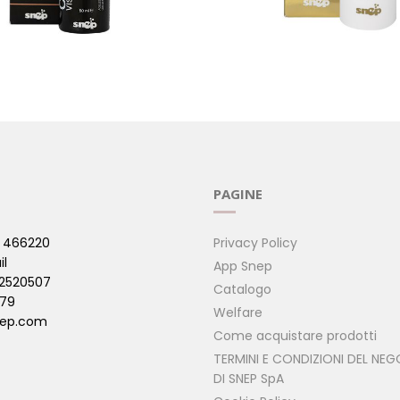
SO AGELESS LUI/LEI CON
LATTE DETERGENTE PH NE
ONE SOLARE
CLEANSING MILK
OTTI - VISO )
( ALTRI PRODOTTI - VISO )
PAGINE
 466220
Privacy Policy
il
App Snep
42520507
Catalogo
479
Welfare
ep.com
Come acquistare prodotti
TERMINI E CONDIZIONI DEL NEG
DI SNEP SpA