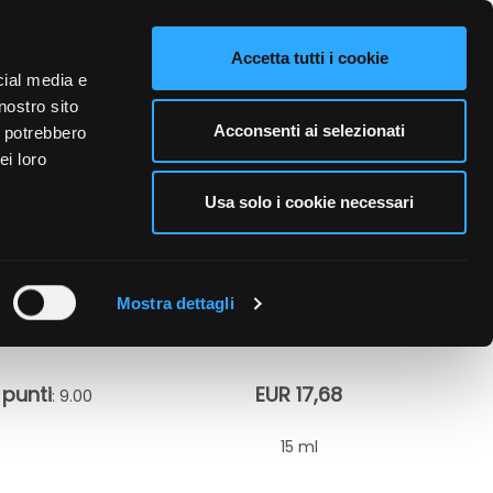
VIDEO
CONTATTI
NAZIONE VENDITA
LINGUE
Accetta tutti i cookie
cial media e
nostro sito
A PERSONA
CURA DELL'AMBIENTE
BUSINESS
Acconsenti ai selezionati
i potrebbero
ei loro
Usa solo i cookie necessari
Mostra dettagli
punti
EUR 17,68
: 9.00
15 ml