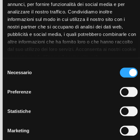
annunci, per fornire funzionalità dei social media e per
rende ideale per eventi, convention, attività promozionali o
analizzare il nostro traffico. Condividiamo inoltre
uso quotidiano. Leggera e comoda da indossare, è perfetta
per chi cerca un gadget funzionale e coerente con uno
informazioni sul modo in cui utilizza il nostro sito con i
stile di vita più responsabile.
nostri partner che si occupano di analisi dei dati web,
Caratteristiche principali:
colore bianco, realizzata con
pubblicità e social media, i quali potrebbero combinarle con
materiale 100% riciclato, leggera, pratica e sostenibile
altre informazioni che ha fornito loro o che hanno raccolto
dal suo utilizzo dei loro servizi. Acconsenta ai nostri cookie
se continua ad utilizzare il nostro sito web.
Selezione
Visualizza articoli della stessa
Necessario
del
categoria
consenso
Preferenze
Statistiche
Marketing