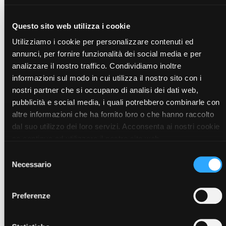
per una colazione completa, per un pranzo veloce o per
una cena nutriente, Snep PLUS è studiato per garantire una
quantità equilibrata di nutrienti mantenendo sotto
Questo sito web utilizza i cookie
controllo le calorie.
Utilizziamo i cookie per personalizzare contenuti ed
Scegli i tuoi preferiti tra tante varietà di gusti e versioni:
annunci, per fornire funzionalità dei social media e per
Formula classica
analizzare il nostro traffico. Condividiamo inoltre
· Plus Vaniglia
· Plus Cappuccino
informazioni sul modo in cui utilizza il nostro sito con i
· Plus Crema e Biscotto
nostri partner che si occupano di analisi dei dati web,
· Plus Passion fruit
pubblicità e social media, i quali potrebbero combinarle con
· Plus Gogi e Acai
altre informazioni che ha fornito loro o che hanno raccolto
Formule Vegan
dal suo utilizzo dei loro servizi. Acconsenta ai nostri cookie
· Vegan Plus Cacao
se continua ad utilizzare il nostro sito web.
· Vegan Plus Cocco (senza soia)
Selezione
· Vegan Plus Ananas (senza soia)
Necessario
del
· Vegan Plus Cocco-Z (senza soia, senza zuccheri
aggiunti)
consenso
· Vegan Plus Cacao-Z (senza zuccheri aggiunti)
Preferenze
· Salti Plus Funghi (Formula salata)
· Plus Vegan Mix (Formula salata)
L’attenzione e la cura che rivolgiamo all’ambiente in cui