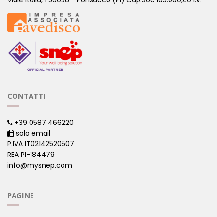
Viale Italia, 1 56038 - Ponsacco (PI) Cap.Soc 105.000,00 i.v.
CONTATTI
+39 0587 466220
solo email
P.IVA IT02142520507
REA PI-184479
info@mysnep.com
PAGINE