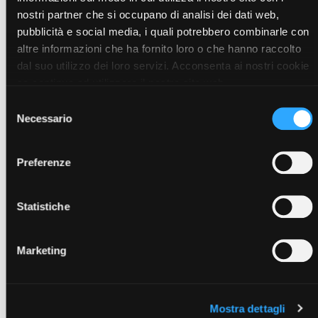
nostri partner che si occupano di analisi dei dati web,
pubblicità e social media, i quali potrebbero combinarle con
altre informazioni che ha fornito loro o che hanno raccolto
dal suo utilizzo dei loro servizi. Acconsenta ai nostri cookie
Visualizza articoli della stessa
se continua ad utilizzare il nostro sito web.
categoria
Selezione
Necessario
del
consenso
Preferenze
Statistiche
Marketing
Mostra dettagli