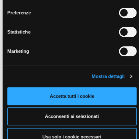
consenso
Modulazione/limitazione dell'assorbimento dei nutrienti.
Preferenze
Statistiche
Visualizza articoli della stessa
categoria
Marketing
Mostra dettagli
Accetta tutti i cookie
Acconsenti ai selezionati
Usa solo i cookie necessari