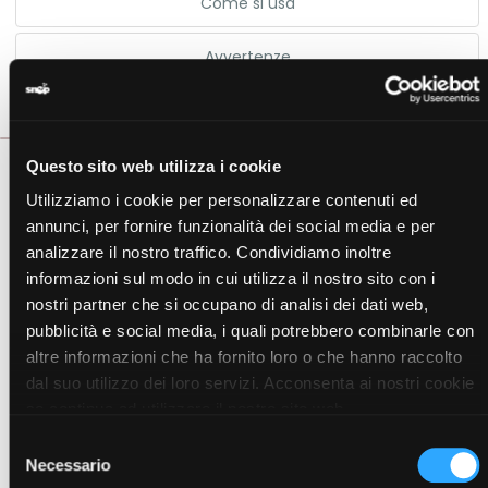
Come si usa
Avvertenze
Scheda Tecnica
Questo sito web utilizza i cookie
Integratore alimentare liquido
a base di vitamine ed
Utilizziamo i cookie per personalizzare contenuti ed
estratti vegetali che possono favorire la normale
annunci, per fornire funzionalità dei social media e per
circolazione del sangue e la regolarità della pressione
analizzare il nostro traffico. Condividiamo inoltre
arteriosa.
informazioni sul modo in cui utilizza il nostro sito con i
Con edulcorante.
nostri partner che si occupano di analisi dei dati web,
Le
foglie di olivo
favoriscono: Metabolismo dei carboidrati e
pubblicità e social media, i quali potrebbero combinarle con
dei lipidi. Normale circolazione del sangue. Regolarità della
pressione arteriosa. Antiossidante.
altre informazioni che ha fornito loro o che hanno raccolto
Il
frutto di melanzana rossa
ha azione di sostegno e
dal suo utilizzo dei loro servizi. Acconsenta ai nostri cookie
ricostituente e favorisce la regolarità della pressione
se continua ad utilizzare il nostro sito web.
arteriosa
Selezione
Il
tubero di patata dolce
favorisce: Metabolismo dei
Necessario
del
carboidrati. Metabolismo dei trigliceridi e del colesterolo.