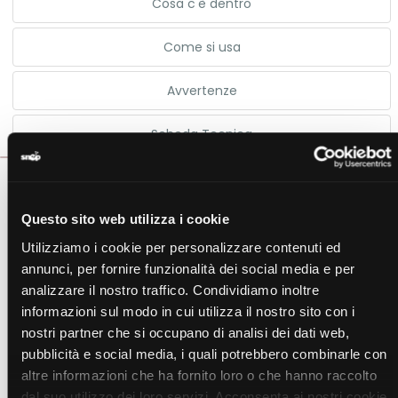
Cosa c'è dentro
Come si usa
Avvertenze
Scheda Tecnica
Indicazioni: Il prodotto è un integratore alimentare a base di
vitamina C, utile in tutti i casi di aumentato fabbisogno o
Questo sito web utilizza i cookie
ridotto apporto nutrizionale di tale nutriente.
Utilizziamo i cookie per personalizzare contenuti ed
La Vitamina C contribuisce al mantenimento della normale
annunci, per fornire funzionalità dei social media e per
funzionalità del Sistema immunitario durante e dopo un
analizzare il nostro traffico. Condividiamo inoltre
intenso esercizio fisico.
informazioni sul modo in cui utilizza il nostro sito con i
L’effetto benefico si ottiene con l’assunzione giornaliera di
nostri partner che si occupano di analisi dei dati web,
200 mg in aggiunta all’apporto giornaliero raccomandato
pubblicità e social media, i quali potrebbero combinarle con
di Vitamina C.
La Vitamina C contribuisce alla normale formazione del
altre informazioni che ha fornito loro o che hanno raccolto
collagene necessario per la normale funzionalità dei vasi
dal suo utilizzo dei loro servizi. Acconsenta ai nostri cookie