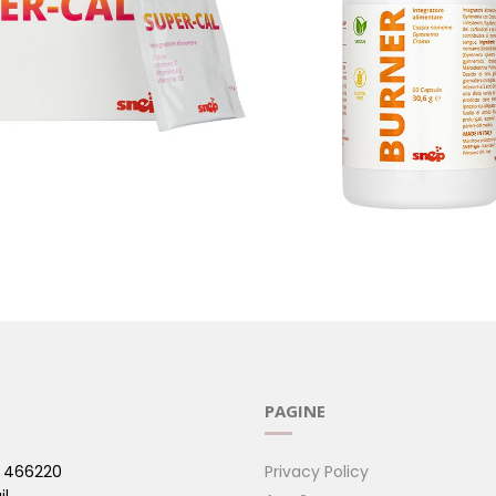
AL
BURNER
specifiche )
( Esigenze specifiche )
PAGINE
 466220
Privacy Policy
il