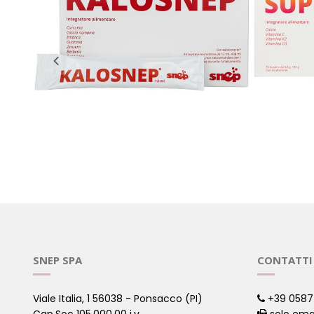
KALOSNEP
SUPER-C
( Esigenze specifiche )
( Esigenze 
SNEP SPA
CONTATTI
Viale Italia, 1 56038 - Ponsacco (PI)
+39 0587
Cap.Soc 105.000,00 i.v.
solo ema