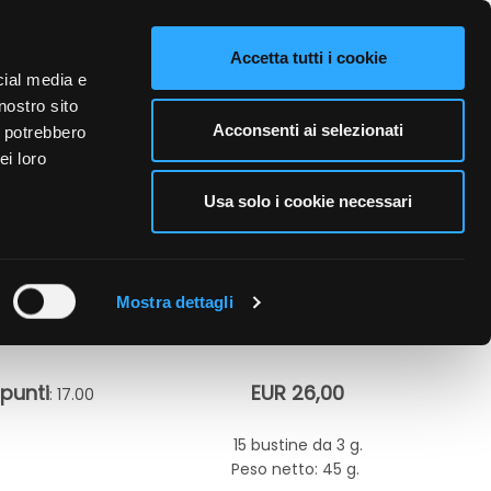
VIDEO
CONTATTI
NAZIONE VENDITA
LINGUE
Accetta tutti i cookie
cial media e
nostro sito
A PERSONA
CURA DELL'AMBIENTE
BUSINESS
Acconsenti ai selezionati
i potrebbero
ei loro
Usa solo i cookie necessari
Mostra dettagli
punti
EUR 26,00
: 17.00
15 bustine da 3 g.
Peso netto: 45 g.