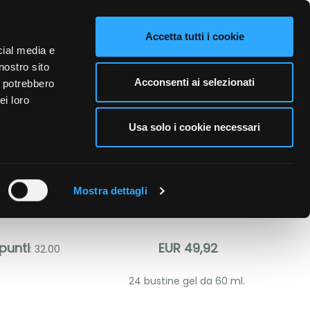
VIDEO
CONTATTI
NAZIONE VENDITA
LINGUE
Accetta tutti i cookie
cial media e
nostro sito
A PERSONA
CURA DELL'AMBIENTE
BUSINESS
Acconsenti ai selezionati
i potrebbero
ei loro
Usa solo i cookie necessari
OST
Mostra dettagli
punti
EUR 49,92
: 32.00
24 bustine gel da 60 ml.