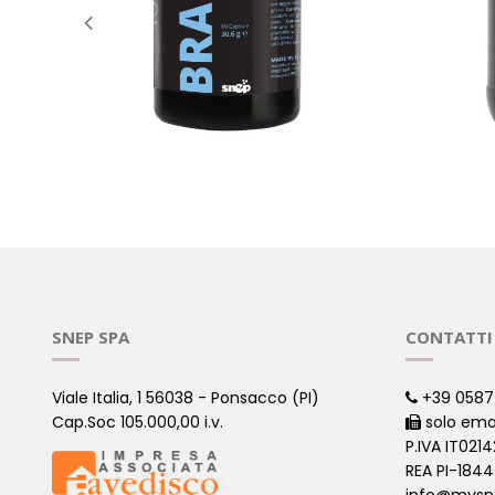
BRAIN
START
( Sport )
( Sport )
SNEP SPA
CONTATTI
Viale Italia, 1 56038 - Ponsacco (PI)
+39 0587
Cap.Soc 105.000,00 i.v.
solo ema
P.IVA IT021
REA PI-184
info@mysn