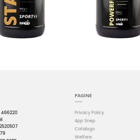
POWERFECT
( Sport )
PAGINE
 466220
Privacy Policy
il
App Snep
42520507
Catalogo
479
Welfare
ep.com