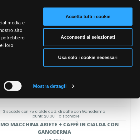
VIDEO
CONTATTI
NAZIONE VENDITA
LINGUE
Accetta tutti i cookie
cial media e
nostro sito
A PERSONA
CURA DELL'AMBIENTE
BUSINESS
Acconsenti ai selezionati
i potrebbero
ei loro
Usa solo i cookie necessari
Mostra dettagli
3 scatole con 75 cialde cad. di caffè con Ganoderma
- punti: 20.00 - disponibile
MO MACCHINA ARIETE + CAFFÈ IN CIALDA CON
GANODERMA