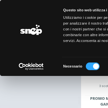
LOGIN
REGISTRAZIONE
EVENTI
CONVENZIONI
Questo sito web utilizza i
Utilizziamo i cookie per pe
per analizzare il nostro tra
con i nostri partner che si
combinarle con altre inform
servizi. Acconsenta ai nost
CAFFÈ
(Dolci Pause)
Selezione
Necessario
del
consenso
3 sca
PROMO M
GAN