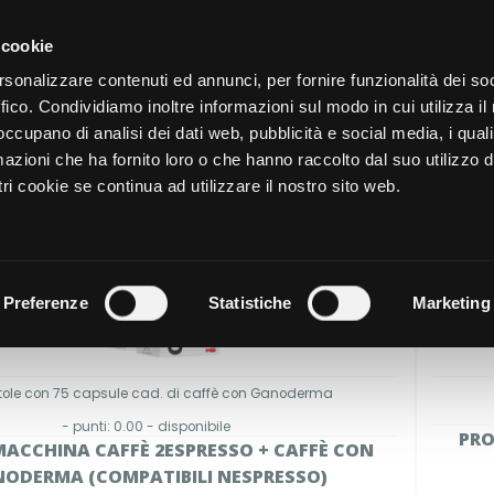
CATALOGO
SHOP
AZIENDA
 cookie
rsonalizzare contenuti ed annunci, per fornire funzionalità dei so
ffico. Condividiamo inoltre informazioni sul modo in cui utilizza il 
NUTRIZIONE
CURA DELL
 occupano di analisi dei dati web, pubblicità e social media, i qual
azioni che ha fornito loro o che hanno raccolto dal suo utilizzo d
ri cookie se continua ad utilizzare il nostro sito web.
Preferenze
Statistiche
Marketing
tole con 75 capsule cad. di caffè con Ganoderma
- punti: 0.00 - disponibile
PRO
ACCHINA CAFFÈ 2ESPRESSO + CAFFÈ CON
ODERMA (COMPATIBILI NESPRESSO)