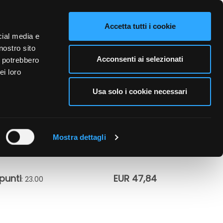
VIDEO
CONTATTI
NAZIONE VENDITA
LINGUE
Accetta tutti i cookie
cial media e
nostro sito
A PERSONA
CURA DELL'AMBIENTE
BUSINESS
Acconsenti ai selezionati
i potrebbero
ei loro
Usa solo i cookie necessari
ASELINE - M
Mostra dettagli
punti
EUR 47,84
: 23.00