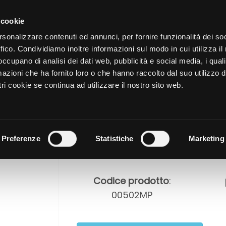
CATALOGO
SHOP
AZIENDA
 cookie
rsonalizzare contenuti ed annunci, per fornire funzionalità dei so
ffico. Condividiamo inoltre informazioni sul modo in cui utilizza il 
NUTRIZIONE
CURA DELL
 occupano di analisi dei dati web, pubblicità e social media, i qual
azioni che ha fornito loro o che hanno raccolto dal suo utilizzo d
ri cookie se continua ad utilizzare il nostro sito web.
LEGGINGS E
Preferenze
Statistiche
Marketing
Codice prodotto
:
00502MP