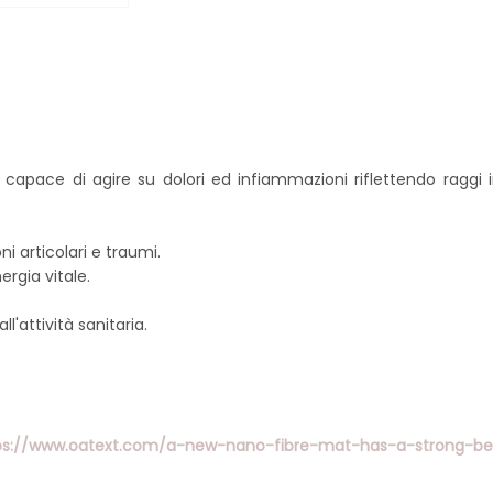
apace di agire su dolori ed infiammazioni riflettendo raggi i
ni articolari e traumi.
rgia vitale.
l'attività sanitaria.
ps://www.oatext.com/a-new-nano-fibre-mat-has-a-strong-bene