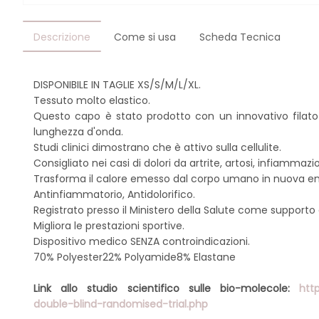
Descrizione
Come si usa
Scheda Tecnica
DISPONIBILE IN TAGLIE XS/S/M/L/XL.
Tessuto molto elastico.
Questo capo è stato prodotto con un innovativo filato c
lunghezza d'onda.
Studi clinici dimostrano che è attivo sulla cellulite.
Consigliato nei casi di dolori da artrite, artosi, infiammazio
Trasforma il calore emesso dal corpo umano in nuova ene
Antinfiammatorio, Antidolorifico.
Registrato presso il Ministero della Salute come supporto al
Migliora le prestazioni sportive.
Dispositivo medico SENZA controindicazioni.
70% Polyester22% Polyamide8% Elastane
Link allo studio scientifico sulle bio-molecole:
htt
double-blind-randomised-trial.php