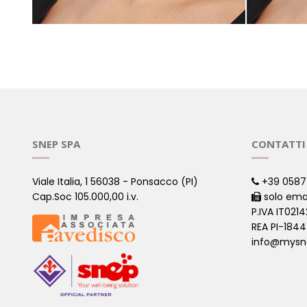
SCALDACOLLO EASELINE - M
SCALDACO
( Bio Molecole )
( Bio Moleco
SNEP SPA
CONTATTI
Viale Italia, 1 56038 - Ponsacco (PI)
+39 0587
Cap.Soc 105.000,00 i.v.
solo ema
P.IVA IT021
REA PI-184
info@mysn