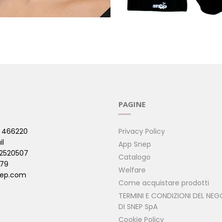
LLO EASELINE - L
SCIARPA EASELINE
le )
( Bio Molecole )
PAGINE
 466220
Privacy Policy
il
App Snep
42520507
Catalogo
479
Welfare
ep.com
Come acquistare prodotti
TERMINI E CONDIZIONI DEL NEG
DI SNEP SpA
Cookie Policy