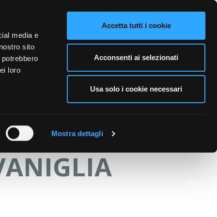
VIDEO
CONTATTI
NAZIONE VENDITA
LINGUE
Accetta tutti i cookie
cial media e
nostro sito
A PERSONA
CURA DELL'AMBIENTE
BUSINESS
Acconsenti ai selezionati
i potrebbero
ei loro
Usa solo i cookie necessari
 FIT9 - ALOE
OE BIO 100% E
Mostra dettagli
VANIGLIA