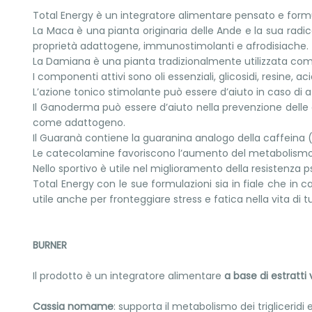
Total Energy è un integratore alimentare pensato e form
La Maca è una pianta originaria delle Ande e la sua radice 
proprietà adattogene, immunostimolanti e afrodisiache.
La Damiana è una pianta tradizionalmente utilizzata co
I componenti attivi sono oli essenziali, glicosidi, resine, aci
L’azione tonico stimolante può essere d’aiuto in caso di a
Il Ganoderma può essere d’aiuto nella prevenzione delle a
come adattogeno.
Il Guaranà contiene la guaranina analogo della caffeina 
Le catecolamine favoriscono l’aumento del metabolismo c
Nello sportivo è utile nel miglioramento della resistenza ps
Total Energy con le sue formulazioni sia in fiale che in 
utile anche per fronteggiare stress e fatica nella vita di tutt
BURNER
Il prodotto è un integratore alimentare
a base di estratti
Cassia nomame
: supporta il metabolismo dei trigliceridi 