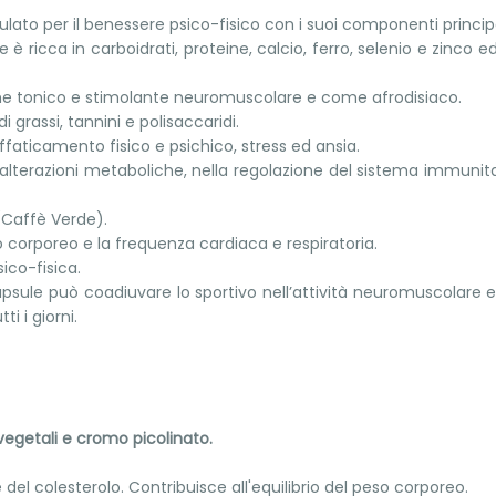
ulato per il benessere psico-fisico con i suoi componenti pri
è ricca in carboidrati, proteine, calcio, ferro, selenio e zinco ed
me tonico e stimolante neuromuscolare e come afrodisiaco.
di grassi, tannini e polisaccaridi.
ffaticamento fisico e psichico, stress ed ansia.
lterazioni metaboliche, nella regolazione del sistema immunitario
(Caffè Verde).
orporeo e la frequenza cardiaca e respiratoria.
ico-fisica.
capsule può coadiuvare lo sportivo nell’attività neuromuscolare e
i i giorni.
 vegetali e cromo picolinato.
e del colesterolo. Contribuisce all'equilibrio del peso corporeo.