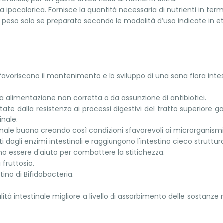
 ipocalorica. Fornisce la quantità necessaria di nutrienti in termi
del peso solo se preparato secondo le modalità d’uso indicate in e
favoriscono il mantenimento e lo sviluppo di una sana flora intes
una alimentazione non corretta o da assunzione di antibiotici.
ntate dalla resistenza ai processi digestivi del tratto superiore 
inale.
stinale buona creando così condizioni sfavorevoli ai microrganism
ti dagli enzimi intestinali e raggiungono l'intestino cieco struttu
o essere d'aiuto per combattere la stitichezza.
fruttosio.
stino di Bifidobacteria.
tà intestinale migliore a livello di assorbimento delle sostanze nut