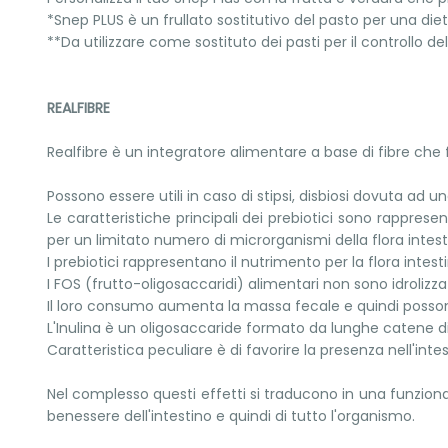
*Snep PLUS è un frullato sostitutivo del pasto per una dieta
**Da utilizzare come sostituto dei pasti per il controllo 
REALFIBRE
Realfibre è un integratore alimentare a base di fibre che 
Possono essere utili in caso di stipsi, disbiosi dovuta ad 
Le caratteristiche principali dei prebiotici sono rapprese
per un limitato numero di microrganismi della flora intest
I prebiotici rappresentano il nutrimento per la flora inte
I FOS (frutto-oligosaccaridi) alimentari non sono idrolizza
Il loro consumo aumenta la massa fecale e quindi posson
L'Inulina è un oligosaccaride formato da lunghe catene di 
Caratteristica peculiare è di favorire la presenza nell'inte
Nel complesso questi effetti si traducono in una funzionali
benessere dell'intestino e quindi di tutto l'organismo.