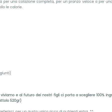
 sia per una colazione completa, per un pranzo veloce o per un
lo le calorie.
iunti)
 viviamo e al futuro dei nostri figli ci porta a scegliere 100% i
attolo 520gr)
eferisci, per un gusto unico ricco di nutrienti extra. **