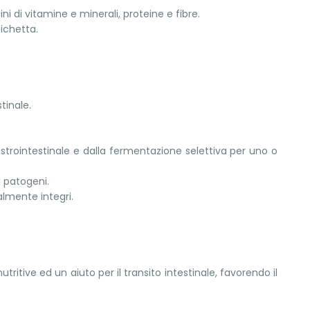
ni di vitamine e minerali, proteine e fibre.
tichetta.
tinale.
gastrointestinale e dalla fermentazione selettiva per uno o
i patogeni.
ralmente integri.
ritive ed un aiuto per il transito intestinale, favorendo il