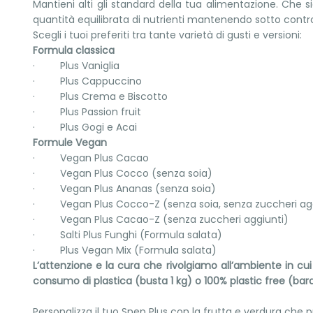
Mantieni alti gli standard della tua alimentazione. Che
quantità equilibrata di nutrienti mantenendo sotto control
Scegli i tuoi preferiti tra tante varietà di gusti e versioni:
Formula classica
· Plus Vaniglia
· Plus Cappuccino
· Plus Crema e Biscotto
· Plus Passion fruit
· Plus Gogi e Acai
Formule Vegan
· Vegan Plus Cacao
· Vegan Plus Cocco (senza soia)
· Vegan Plus Ananas (senza soia)
· Vegan Plus Cocco-Z (senza soia, senza zuccheri agg
· Vegan Plus Cacao-Z (senza zuccheri aggiunti)
· Salti Plus Funghi (Formula salata)
· Plus Vegan Mix (Formula salata)
L’attenzione e la cura che rivolgiamo all’ambiente in cui
consumo di plastica (busta 1 kg) o 100% plastic free (bar
Personalizza il tuo Snep Plus con la frutta e verdura che pr