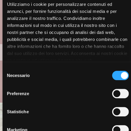
Utilizziamo i cookie per personalizzare contenuti ed
annunci, per fornire funzionalità dei social media e per
analizzare il nostro traffico. Condividiamo inoltre
informazioni sul modo in cui utilizza il nostro sito con i
nostri partner che si occupano di analisi dei dati web,
pubblicità e social media, i quali potrebbero combinarle con
altre informazioni che ha fornito loro o che hanno raccolto
MAKE-UP
dal suo utilizzo dei loro servizi. Acconsenta ai nostri cookie
se continua ad utilizzare il nostro sito web.
Selezione
Necessario
del
consenso
Preferenze
Statistiche
Marketing