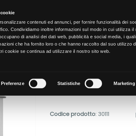
CATALOGO
SHOP
AZIENDA
 cookie
rsonalizzare contenuti ed annunci, per fornire funzionalità dei so
LE DI Sara Montersino
ffico. Condividiamo inoltre informazioni sul modo in cui utilizza il 
NUTRIZIONE
CURA DELL
 occupano di analisi dei dati web, pubblicità e social media, i qual
azioni che ha fornito loro o che hanno raccolto dal suo utilizzo d
ri cookie se continua ad utilizzare il nostro sito web.
PLUS-Z VE
Preferenze
Statistiche
Marketing
Codice prodotto
: 30111