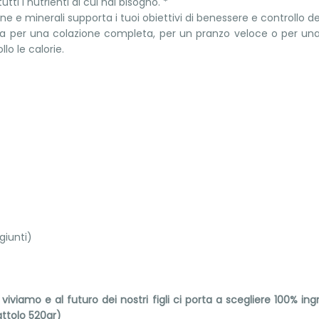
utti i nutrienti di cui hai bisogno. *
mine e minerali supporta i tuoi obiettivi di benessere e controllo de
 sia per una colazione completa, per un pranzo veloce o per un
lo le calorie.
iunti)
 viviamo e al futuro dei nostri figli ci porta a scegliere 100% i
attolo 520gr)