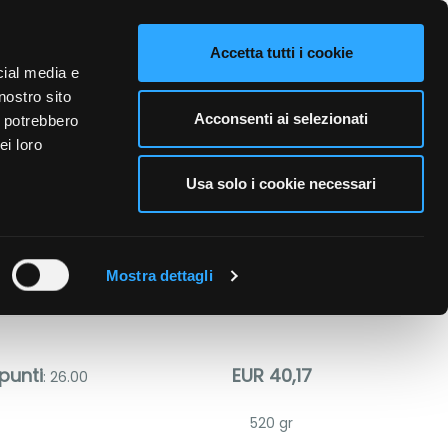
VIDEO
CONTATTI
NAZIONE VENDITA
LINGUE
Accetta tutti i cookie
cial media e
nostro sito
A PERSONA
CURA DELL'AMBIENTE
BUSINESS
Acconsenti ai selezionati
i potrebbero
ei loro
Usa solo i cookie necessari
GAN COCCO
Mostra dettagli
punti
EUR 40,17
: 26.00
520 gr