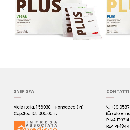
PLUS VEGAN CACAO - 30 BUSTINE
PLUS VAN
( Sostitutivi di Pasto )
( Sostitutivi
SNEP SPA
CONTATTI
Viale Italia, 1 56038 - Ponsacco (PI)
+39 0587
Cap.Soc 105.000,00 i.v.
solo ema
P.IVA IT021
REA PI-184