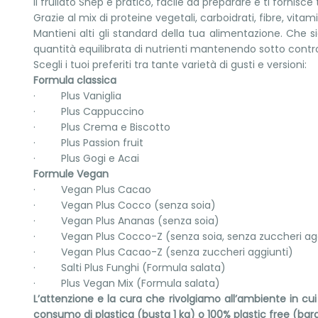
Il frullato Snep è pratico, facile da preparare e ti fornisce t
Grazie al mix di proteine vegetali, carboidrati, fibre, vita
Mantieni alti gli standard della tua alimentazione. Che
quantità equilibrata di nutrienti mantenendo sotto control
Scegli i tuoi preferiti tra tante varietà di gusti e versioni:
Formula classica
· Plus Vaniglia
· Plus Cappuccino
· Plus Crema e Biscotto
· Plus Passion fruit
· Plus Gogi e Acai
Formule Vegan
· Vegan Plus Cacao
· Vegan Plus Cocco (senza soia)
· Vegan Plus Ananas (senza soia)
· Vegan Plus Cocco-Z (senza soia, senza zuccheri agg
· Vegan Plus Cacao-Z (senza zuccheri aggiunti)
· Salti Plus Funghi (Formula salata)
· Plus Vegan Mix (Formula salata)
L’attenzione e la cura che rivolgiamo all’ambiente in cui
consumo di plastica (busta 1 kg) o 100% plastic free (bar