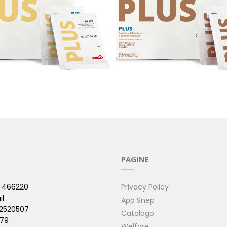
IGLIA - 30 BUSTINE
PLUS CAPPUCCINO - 30 BU
 di Pasto )
( Sostitutivi di Pasto )
PAGINE
 466220
Privacy Policy
il
App Snep
42520507
Catalogo
479
Welfare