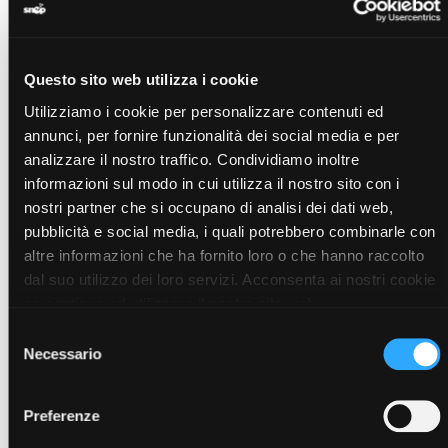
controllo del peso.
Mantieni alti gli standard della tua alimentazione. Che sia
per una colazione completa, per un pranzo veloce o per
una cena nutriente, Snep PLUS è studiato per garantire una
Questo sito web utilizza i cookie
quantità equilibrata di nutrienti mantenendo sotto
Utilizziamo i cookie per personalizzare contenuti ed
controllo le calorie.
annunci, per fornire funzionalità dei social media e per
Scegli i tuoi preferiti tra tante varietà di gusti e versioni:
analizzare il nostro traffico. Condividiamo inoltre
Formula classica
informazioni sul modo in cui utilizza il nostro sito con i
· Plus Vaniglia
nostri partner che si occupano di analisi dei dati web,
· Plus Cappuccino
· Plus Crema e Biscotto
pubblicità e social media, i quali potrebbero combinarle con
· Plus Passion fruit
altre informazioni che ha fornito loro o che hanno raccolto
· Plus Gogi e Acai
dal suo utilizzo dei loro servizi. Acconsenta ai nostri cookie
Formule Vegan
se continua ad utilizzare il nostro sito web.
· Vegan Plus Cacao
Selezione
· Vegan Plus Cocco (senza soia)
Necessario
del
· Vegan Plus Ananas (senza soia)
consenso
· Vegan Plus Cocco-Z (senza soia, senza zuccheri
aggiunti)
Preferenze
· Vegan Plus Cacao-Z (senza zuccheri aggiunti)