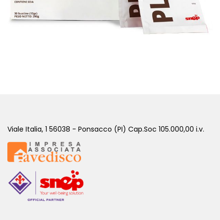
PLUS VEGAN CACAO - 30 BUSTINE
( Sostitutivi di Pasto )
Viale Italia, 1 56038 - Ponsacco (PI) Cap.Soc 105.000,00 i.v.