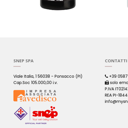
REISHI 90 CAPSULE
MORINGA
( Puri )
( Puri )
SNEP SPA
CONTATTI
Viale Italia, 1 56038 - Ponsacco (PI)
+39 0587
Cap.Soc 105.000,00 i.v.
solo ema
P.IVA IT021
REA PI-184
info@mysn