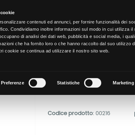
CATALOGO
SHOP
AZIENDA
 cookie
rsonalizzare contenuti ed annunci, per fornire funzionalità dei so
LE DI Velentina Apatrasoaie
ffico. Condividiamo inoltre informazioni sul modo in cui utilizza il 
NUTRIZIONE
CURA DELL
 occupano di analisi dei dati web, pubblicità e social media, i qual
azioni che ha fornito loro o che hanno raccolto dal suo utilizzo d
ri cookie se continua ad utilizzare il nostro sito web.
MAITAKE
Preferenze
Statistiche
Marketing
Codice prodotto
: 00216