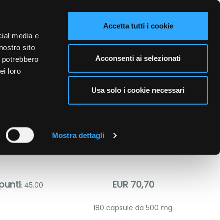
VIDEO
CONTATTI
NAZIONE VENDITA
LINGUE
Accetta tutti i cookie
cial media e
nostro sito
A PERSONA
CURA DELL'AMBIENTE
BUSINESS
Acconsenti ai selezionati
i potrebbero
ei loro
Usa solo i cookie necessari
Mostra dettagli
punti
EUR 70,70
: 45.00
180 capsule da 500 mg.