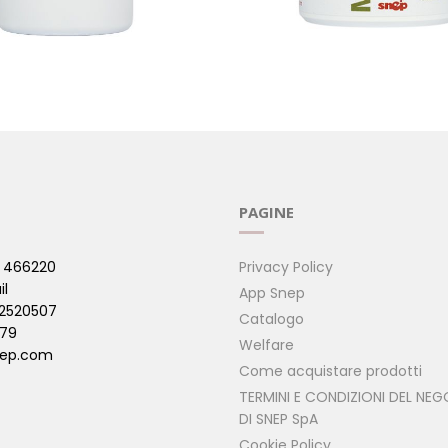
 CAPSULE
MORINGA LIOFILIZZATA IN
( Puri )
PAGINE
 466220
Privacy Policy
il
App Snep
42520507
Catalogo
479
Welfare
ep.com
Come acquistare prodotti
TERMINI E CONDIZIONI DEL NEG
DI SNEP SpA
Cookie Policy