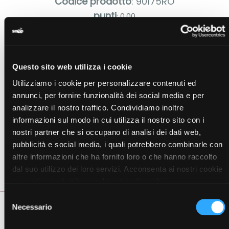
Codice prodotto
: 90175RO
punti
: 0.00
EUR 6,24
50 volantini
Questo sito web utilizza i cookie
Varianti
Utilizziamo i cookie per personalizzare contenuti ed
annunci, per fornire funzionalità dei social media e per
analizzare il nostro traffico. Condividiamo inoltre
informazioni sul modo in cui utilizza il nostro sito con i
nostri partner che si occupano di analisi dei dati web,
pubblicità e social media, i quali potrebbero combinarle con
altre informazioni che ha fornito loro o che hanno raccolto
dal suo utilizzo dei loro servizi. Acconsenta ai nostri cookie
se continua ad utilizzare il nostro sito web.
Selezione
Descrizione
Necessario
del
consenso