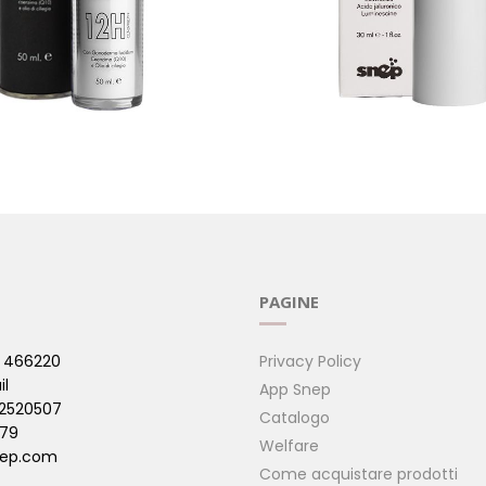
SO NOTTE ANTI ETA'
SIERO ANTIETA' - VISO E 
- REFILL
( 12H )
PAGINE
 466220
Privacy Policy
il
App Snep
42520507
Catalogo
479
Welfare
ep.com
Come acquistare prodotti