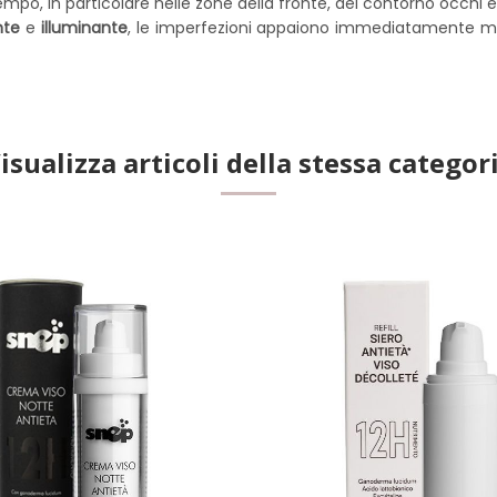
l tempo, in particolare nelle zone della fronte, del contorno occhi 
nte
e
illuminante
, le imperfezioni appaiono immediatamente meno v
isualizza articoli della stessa categor