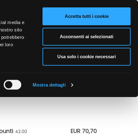
VIDEO
CONTATTI
NAZIONE VENDITA
LINGUE
Accetta tutti i cookie
cial media e
nostro sito
A PERSONA
CURA DELL'AMBIENTE
BUSINESS
Acconsenti ai selezionati
i potrebbero
ei loro
Usa solo i cookie necessari
TA' - VISO E
Mostra dettagli
punti
EUR 70,70
: 42.00