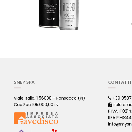
CREMA VISO GIORNO
CREMA VI
( 12H )
BIOSTIMOLANTE
( 12H )
SNEP SPA
CONTATTI
Viale Italia, 1 56038 - Ponsacco (PI)
+39 0587
Cap.Soc 105.000,00 i.v.
solo ema
P.IVA IT021
REA PI-184
info@mysn