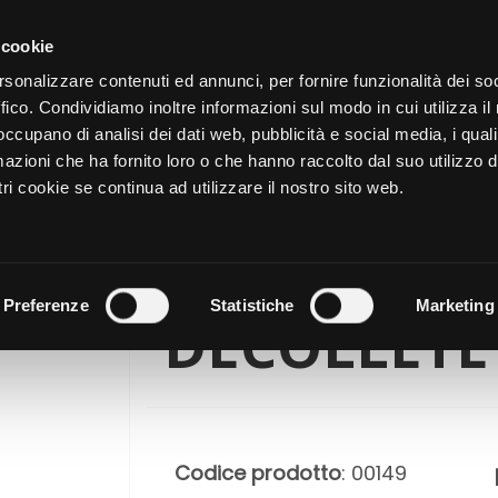
CATALOGO
SHOP
AZIENDA
 cookie
rsonalizzare contenuti ed annunci, per fornire funzionalità dei so
LE DI Valentina Distefano
ffico. Condividiamo inoltre informazioni sul modo in cui utilizza il 
NUTRIZIONE
CURA DELL
 occupano di analisi dei dati web, pubblicità e social media, i qual
azioni che ha fornito loro o che hanno raccolto dal suo utilizzo d
ri cookie se continua ad utilizzare il nostro sito web.
SIERO ANTIE
Preferenze
Statistiche
Marketing
DÉCOLLETÉ
Codice prodotto
: 00149