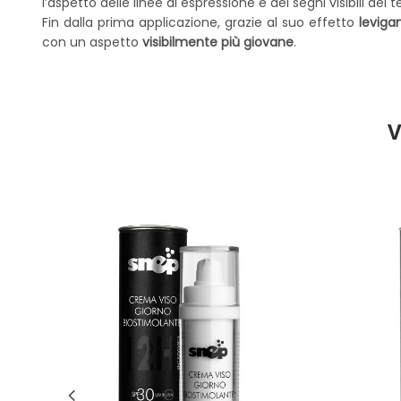
l’aspetto delle linee di espressione e dei segni visibili de
Fin dalla prima applicazione, grazie al suo effetto
leviga
con un aspetto
visibilmente più giovane
.
V