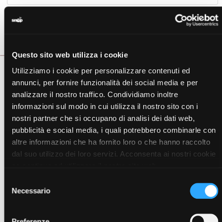
Avvertenze
Scheda Tecnica
Questo sito web utilizza i cookie
Utilizziamo i cookie per personalizzare contenuti ed
IDEALE PER PELLI IMPURE
annunci, per fornire funzionalità dei social media e per
Siero viso formulato con attivi dalle qualità
sebo-
analizzare il nostro traffico. Condividiamo inoltre
equilibranti ed illuminanti
, come l’acido salicilico, l’aceto
informazioni sul modo in cui utilizza il nostro sito con i
balsamico e l’estratto di uva ursina biologica.
nostri partner che si occupano di analisi dei dati web,
La vitamina PP
nutre ed idrata la pelle
, regalandole un
pubblicità e social media, i quali potrebbero combinarle con
aspetto pieno di benessere e completa la formula.
altre informazioni che ha fornito loro o che hanno raccolto
CONTIENE
dal suo utilizzo dei loro servizi. Acconsenta ai nostri cookie
Aceto Balsamico
Vitamina PP (Niacinamide)
se continua ad utilizzare il nostro sito web.
Acido Salicilico
Selezione
Estratto di Uva Ursina Biologica
Necessario
del
Prodotto adatto ai vegani, realizzato senza sostanze di
consenso
origine animale.
Preferenze