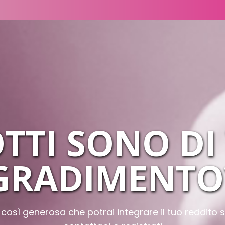
OTTI SONO DI
GRADIMENTO
sì generosa che potrai integrare il tuo reddito s