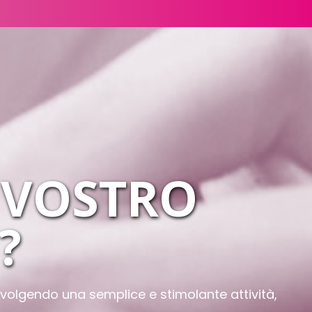
 VOSTRO
?
volgendo una semplice e stimolante attività,