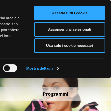
VIDEO
CONTATTI
NAZIONE VENDITA
LINGUE
Accetta tutti i cookie
cial media e
nostro sito
A PERSONA
CURA DELL'AMBIENTE
BUSINESS
Acconsenti ai selezionati
i potrebbero
ei loro
Usa solo i cookie necessari
Mostra dettagli
Programmi