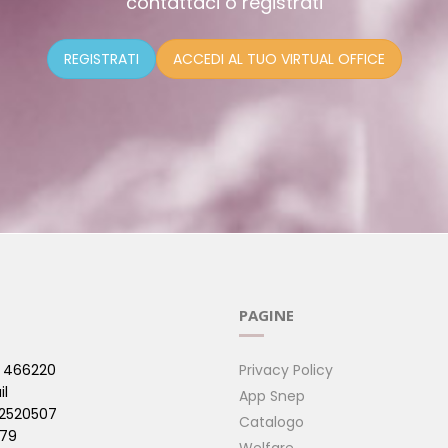
contattaci o registrati
REGISTRATI
ACCEDI AL TUO VIRTUAL OFFICE
PAGINE
 466220
Privacy Policy
il
App Snep
42520507
Catalogo
479