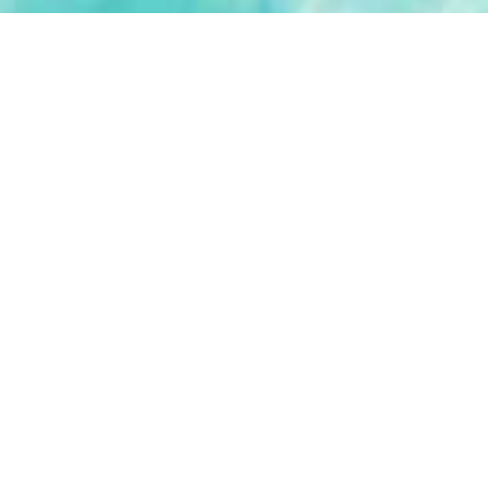
KIT IGIENE ORALE
ORYGEN
COD: 71021
COD: 71018
EUR 37,13
EUR 14,45