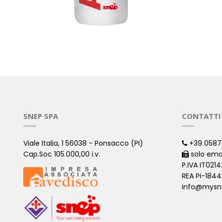
ALOE DRINK 7 FRUTTI
ALOE + 
( Aloe )
( Aloe )
SNEP SPA
CONTATTI
Viale Italia, 1 56038 - Ponsacco (PI)
+39 0587
Cap.Soc 105.000,00 i.v.
solo ema
P.IVA IT021
REA PI-184
info@mysn