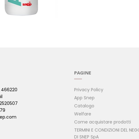
GLUCOSAMINA
ALOE DRINK 7 FRUTTI 200M
BOTTIGLIE
( Aloe )
PAGINE
 466220
Privacy Policy
il
App Snep
42520507
Catalogo
479
Welfare
ep.com
Come acquistare prodotti
TERMINI E CONDIZIONI DEL NEG
DI SNEP SpA