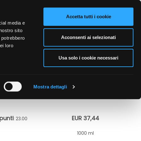
VIDEO
CONTATTI
NAZIONE VENDITA
LINGUE
Accetta tutti i cookie
cial media e
nostro sito
A PERSONA
CURA DELL'AMBIENTE
BUSINESS
Acconsenti ai selezionati
i potrebbero
ei loro
Usa solo i cookie necessari
SCA DRINK
Mostra dettagli
punti
EUR 37,44
: 23.00
1000 ml