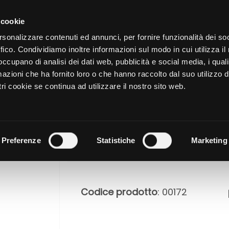
CATALOGO
SHOP
AZIENDA
 cookie
rsonalizzare contenuti ed annunci, per fornire funzionalità dei so
LE DI Velentina Apatrasoaie
ffico. Condividiamo inoltre informazioni sul modo in cui utilizza il 
NUTRIZIONE
CURA DELL
 occupano di analisi dei dati web, pubblicità e social media, i qual
azioni che ha fornito loro o che hanno raccolto dal suo utilizzo d
ri cookie se continua ad utilizzare il nostro sito web.
ALOE & PE
Preferenze
Statistiche
Marketing
Codice prodotto
: 00172